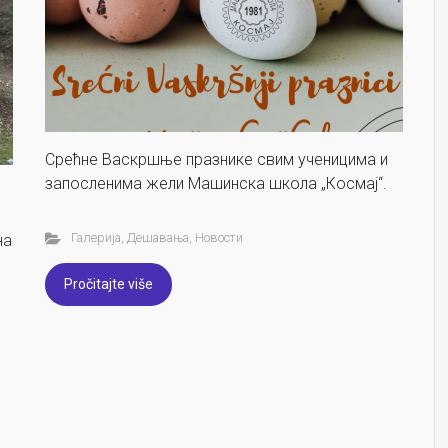
Срећне Васкршње празнике свим ученицима и
запосленима жели Машинска школа „Космај“.
Галерија
,
Дешавања
,
Новости
на
Pročitajte više