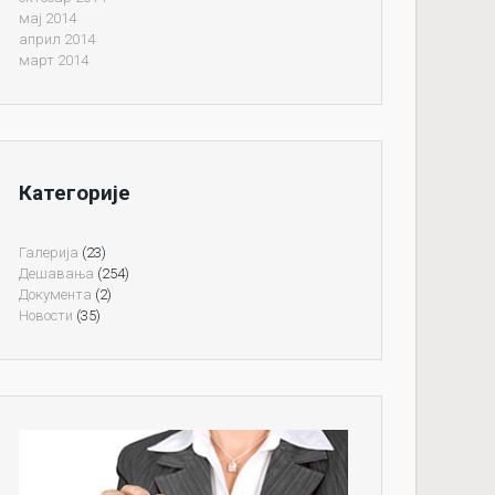
мај 2014
април 2014
март 2014
Категорије
Галерија
(23)
Дешавања
(254)
Документа
(2)
Новости
(35)