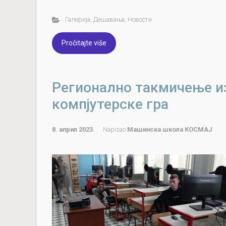
Галерија
,
Дешавања
,
Новости
Pročitajte više
Регионално такмичење и
компјутерске гра
8. април 2023.
Napisao
Машинска школа КОСМАЈ