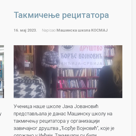
Такмичење рецитатора
16. мај 2023.
Napisao
Машинска школа КОСМАЈ
Ученица наше школе Јана Јовановић
у
представљала је данас Машинску школу на
такмичењу рецитатора у организацији
завичајног друштва „Ђорђе Војновић“, које је
одржано у Инђији. Такмичари су били