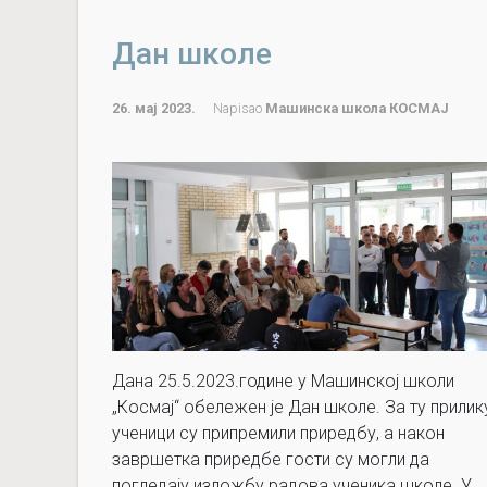
Дан школе
26. мај 2023.
Napisao
Машинска школа КОСМАЈ
Дана 25.5.2023.године у Машинској школи
„Космај“ обележен је Дан школе. За ту прилик
ученици су припремили приредбу, а након
завршетка приредбе гости су могли да
погледају изложбу радова ученика школе. У