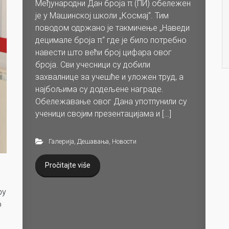
Међународни Дан броја π (ПИ) обележен
је у Машинској школи „Космај“. Тим
поводом одржано је такмичење „Наведи
децимале броја π“ где је било потребно
навести што већи број цифара овог
броја. Сви учесници су добили
захвалнице за учешће и уложен труд, а
најбољима су додељене награде.
Обележавање овог Дана употпунили су
ученици својим презентацијама и […]
Галерија
,
Дешавања
,
Новости
Pročitajte više
ру
о