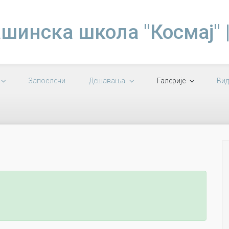
шинска школа "Космај" 
Запослени
Дешавања
Галерије
Вид