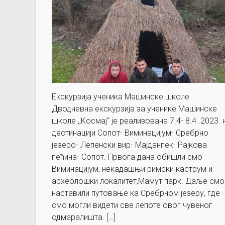
Екскурзија ученика Машинске школе
Дводневна екскурзија за ученике Машинске
школе ,,Космај“ је реализована 7.4- 8.4..2023. 
дестинацији Сопот- Виминацијум- Сребрно
језеро- Лепенски вир- Мајданпек- Рајкова
пећина- Сопот. Првога дана обишли смо
Виминацијум, некадашњи римски каструм и
археолошки локалитет,Мамут парк. Даље смо
наставили путовање ка Сребрном језеру, где
смо могли видети све лепоте овог чувеног
одмаралишта. […]