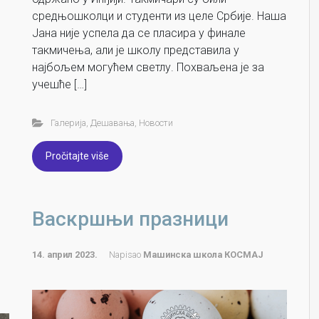
средњошколци и студенти из целе Србије. Наша
Јана није успела да се пласира у финале
такмичења, али је школу представила у
најбољем могућем светлу. Похваљена је за
учешће […]
Галерија
,
Дешавања
,
Новости
Pročitajte više
Васкршњи празници
14. април 2023.
Napisao
Машинска школа КОСМАЈ