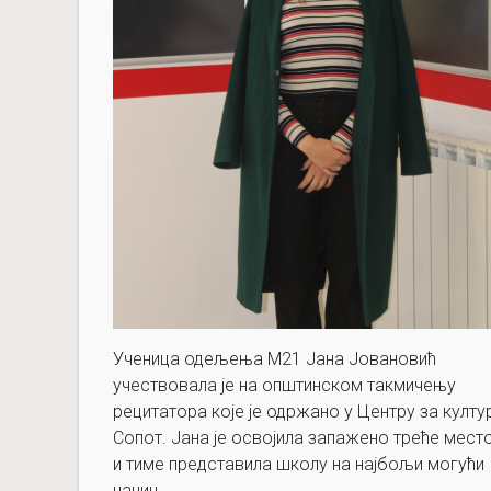
Ученица одељења М21 Јана Јовановић
учествовала је на општинском такмичењу
рецитатора које је одржано у Центру за култу
Сопот. Јана је освојила запажено треће мест
и тиме представила школу на најбољи могући
начин.