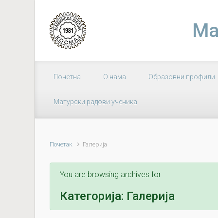
Skip to main content
Ма
Почетна
О нама
Образовни профили
Матурски радови ученика
Почетак
Галерија
You are browsing archives for
Категорија:
Галерија