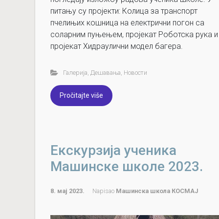
питању су пројекти: Колица за транспорт
пчелињих кошница на електрични погон са
соларним пуњењем, пројекат Роботска рука и
пројекат Хидраулични модел багера.
Галерија
,
Дешавања
,
Новости
Pročitajte više
Екскурзија ученика
Машинске школе 2023.
8. мај 2023.
Napisao
Машинска школа КОСМАЈ