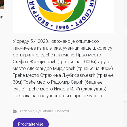
ли
У среду 5.4.2023. одржано је општинско
такмичење из атлетике, ученици наше школе су
остварили следеће пласмане: Прво место
Стефан Живојиновић (трчање на 1000м) Друго
место Александар Мијајловић (трчање на 400м)
Треће место Страхиња Љубисављевић (трчање
30м) Треће место Радомир Сарић (бацање
кугле) Треће место Никола Илић (скок удаљ)
Похвала за све учеснике и сјајне резултате.
Галерија
,
Дешавања
,
Новости
Pročitajte više