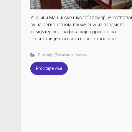
Ученици Машинске школе“Космај“ учествова
су на регионалном такмичењу из предмета
компјутерска графика које одржано на
Политехници-школи за нове технологије.
Галерија
,
Дешавања
,
Новости
Pročitajte više