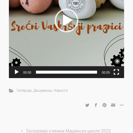
00:00
00:05
Галерија
,
Дешавања
,
Новости
Екскурзија ученика Машинске школе 2023.