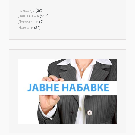
Галерија
(23)
Дешавања
(254)
Документа
(2)
Новости
(35)