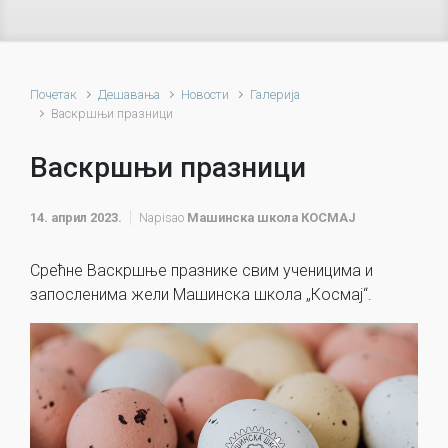
Почетак
Дешавања
Новости
Галерија
Васкршњи празници
Васкршњи празници
14. април 2023.
Napisao
Машинска школа КОСМАЈ
Срећне Васкршње празнике свим ученицима и
запосленима жели Машинска школа „Космај“.
Прегледач
видео
записа