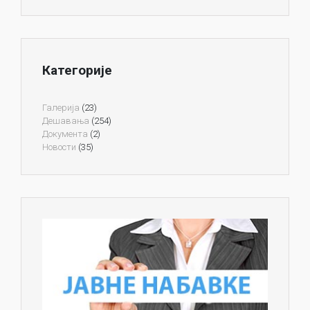
Категорије
Галерија
(23)
Дешавања
(254)
Документа
(2)
Новости
(35)