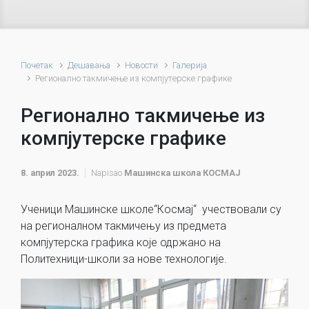
Почетак
Дешавања
Новости
Галерија
Регионално такмичење из компјутерске графике
Регионално такмичење из
компјутерске графике
8. април 2023.
Napisao
Машинска школа КОСМАЈ
Ученици Машинске школе“Космај“ учествовали су
на регионалном такмичењу из предмета
компјутерска графика које одржано на
Политехници-школи за нове технологије.