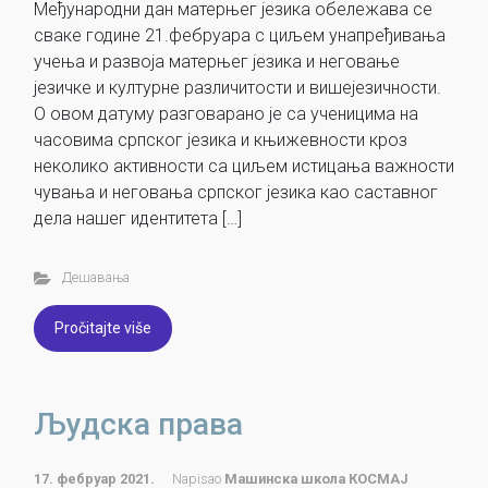
Међународни дан матерњег језика обележава се
сваке године 21.фебруара с циљем унапређивања
учења и развоја матерњег језика и неговање
језичке и културне различитости и вишејезичности.
О овом датуму разговарано је са ученицима на
часовима српског језика и књижевности кроз
неколико активности са циљем истицања важности
чувања и неговања српског језика као саставног
дела нашег идентитета […]
Дешавања
Pročitajte više
Људска права
17. фебруар 2021.
Napisao
Машинска школа КОСМАЈ