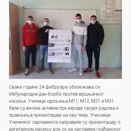
Сваке године 24.фебруара обележава се
Међународни дан борбе против вршњачког
насиља. Ученици одељења М11, М12, М21 и М31
били су веома активни при изради својих радова и
прављења презентације на ову тему. Учесници
Ученичког парламента направили су презентацију о
дигиталном насиљу док су на часовима грађанског