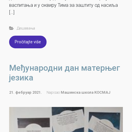
васпитања и у оквиру Тима за заштиту од насиља
[…]
Дешавања
Pročitajte više
Међународни дан матерњег
језика
21. фебруар 2021.
Napisao
Машинска школа КОСМАЈ