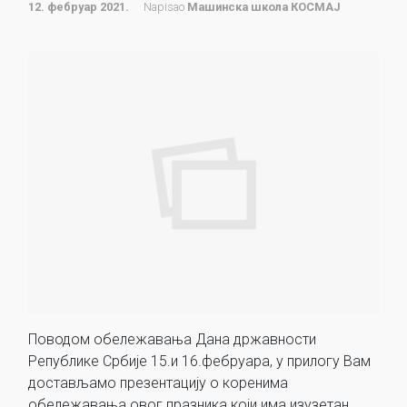
12. фебруар 2021.
Napisao
Машинска школа КОСМАЈ
Поводом обележавања Дана државности
Републике Србије 15.и 16.фебруара, у прилогу Вам
достављамо презентацију о коренима
обележавања овог празника који има изузетан