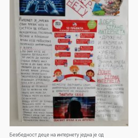
Безбедност деце на интернету једна је од