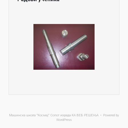
Машинска школа "Космај" Сопот
израда КА ВЕБ РЕШЕЊА • Powered by
WordPress