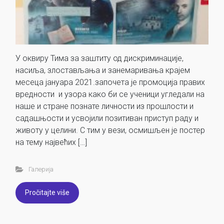
У оквиру Тима за заштиту од дискриминације,
насиља, злостављања и занемаривања крајем
месеца јануара 2021.започета је промоција правих
вредности и узора како би се ученици угледали на
наше и стране познате личности из прошлости и
садашњости и усвојили позитиван приступ раду и
животу у целини. С тим у вези, осмишљен је постер
на тему највећих […]
Галерија
Pročitajte više