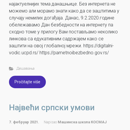
најактуелнијих тема данашњице. Без интернета не
можемо али морамо знати како да се заштитима у
случају немилих догађаја. Данас, 9.2.2020.године
обележавамо Дан безбедности на интернету па
сходно томе у прилогу Вам постављамо неколико
линкова са едукативним садржајем како се
заштити на овој глобалној мрежи. https://digitalni-
vodic.ucpd.rs/ https://pametnoibezbedno.gov.rs/
Дешавања
Pročitajte više
Највећи српски умови
7. фебруар 2021.
Napisao
Машинска школа КОСМАЈ