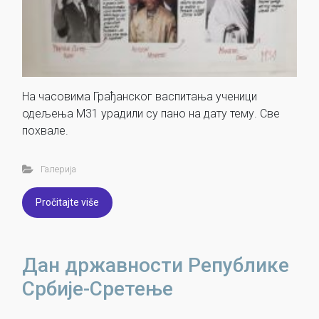
На часовима Грађанског васпитања ученици
одељења М31 урадили су пано на дату тему. Све
похвале.
Галерија
Pročitajte više
Дан државности Републике
Србије-Сретење