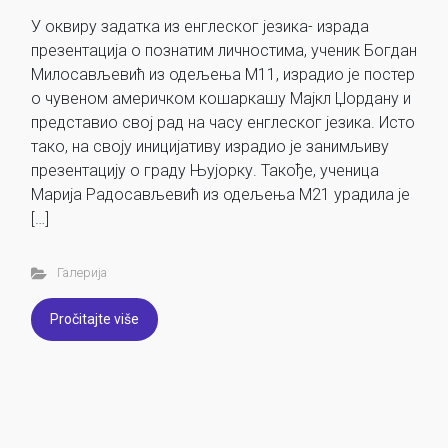
У оквиру задатка из енглеског језика- израда
презентација о познатим личностима, ученик Богдан
Милосављевић из одељења М11, израдио је постер
о чувеном америчком кошаркашу Мајкл Џордану и
представио свој рад на часу енглеског језика. Исто
тако, на своју иницијативу израдио је занимљиву
презентацију о граду Њујорку. Такође, ученица
Марија Радосављевић из одељења М21 урадила је
[…]
Галерија
Pročitajte više