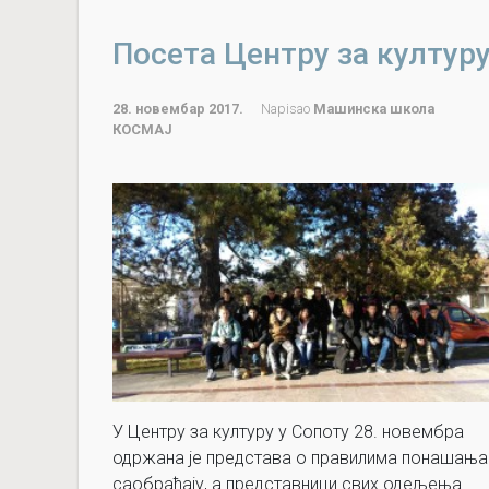
Посета Центру за култур
28. новембар 2017.
Napisao
Машинска школа
КОСМАЈ
У Центру за културу у Сопоту 28. новембра
одржана је представа о правилима понашања
саобраћају, а представници свих одељења