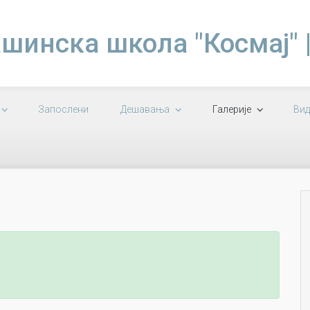
шинска школа "Космај" 
Запослени
Дешавања
Галерије
Вид