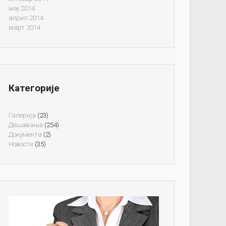
мај 2014
април 2014
март 2014
Категорије
Галерија
(23)
Дешавања
(254)
Документа
(2)
Новости
(35)