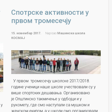
у
Спотрске активности у
првом тромесечју
15. новембар 2017.
Napisao
Машинска школа
КОСМАЈ
У првом тромесечју школске 2017/2018.
године ученици наше школе учествовали су у
више спортских дешавања. Организовано
је Општинско такмичење у одбојци и у
рукомету, где смо наступали са мушком и
 у
женском екипом, а у школи смо организовали