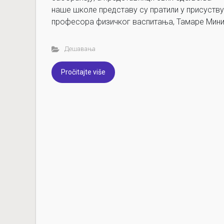
наше школе представу су пратили у присуству
професора физичког васпитања, Тамаре Мини
Дешавања
Pročitajte više