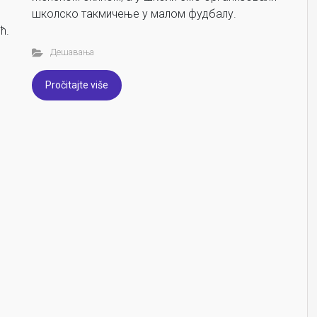
школско такмичење у малом фудбалу.
ћ.
Дешавања
Pročitajte više