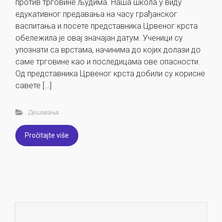
против трговине људима. Наша школа у виду
едукативног предавања на часу грађанског
васпитања и посете представника Црвеног крста
обележила је овај значајан датум. Ученици су
упознати са врстама, начинима до којих долази до
саме трговине као и последицама ове опасности.
Од представника Црвеног крста добили су корисне
савете […]
Дешавања
Pročitajte više