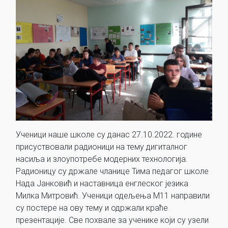
Ученици наше школе су данас 27.10.2022. године
присуствовали радионици на тему дигиталног
насиља и злоупотребе модерних технологија.
Радионицу су држале чланице Тима педагог школе
Нада Јанковић и наставница енглеског језика
Милка Митровић. Ученици одељења М11 направили
су постере на ову тему и одржали краће
презентације. Све похвале за ученике који су узели