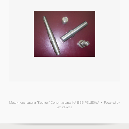
Машинска школа "Космај" Сопот
израда КА ВЕБ РЕШЕЊА • Powered by
WordPress