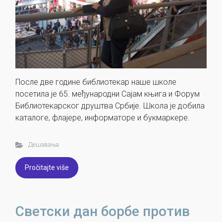
После две године библиотекар наше школе
посетила је 65. међународни Сајам књига и Форум
Библиотекарског друштва Србије. Школа је добила
каталоге, флајере, информаторе и букмаркере.
Дешавања
Pročitajte više
Светски дан борбе против