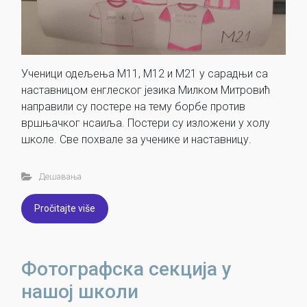
Ученици одељења М11, М12 и М21 у сарадњи са
наставницом енглеског језика Милком Митровић
направили су постере на тему борбе против
вршњачког нсаиља. Постери су изложени у холу
школе. Све похвале за ученике и наставницу.
Дешавања
Pročitajte više
Фотографска секција у
нашој школи