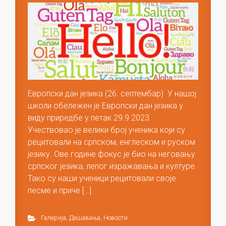
Европски дан језика (26. септембар) У нашој
школи обележен је Европски дан језика у
виду приредбе у петак 29.9.2023.
Учествовао је велики број ученика који су
рецитовали на српском, енглеском и руском
језику. Ове године фокус је био на неговању
српског језика, лепог изражавања и културе.
Тако су наши ученици рецитовали своје
песме и приче […]
Галерија
,
Дешавања
,
Новости