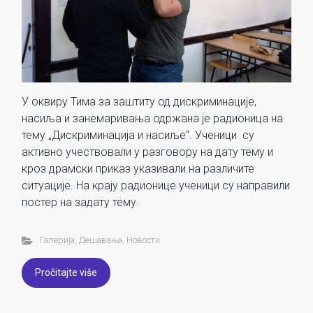
У оквиру Тима за заштиту од дискриминације,
насиља и занемаривања одржана је радионица на
тему „Дискриминација и насиље“. Ученици су
активно учествовали у разговору на дату тему и
кроз драмски приказ указивали на различите
ситуације. На крају радионице ученици су направили
постер на задату тему.
Галерија
,
Дешавања
,
Новости
Pročitajte više