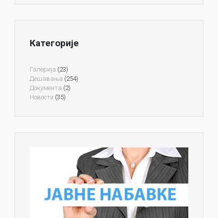
Категорије
Галерија
(23)
Дешавања
(254)
Документа
(2)
Новости
(35)