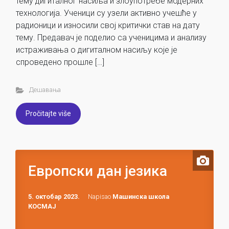
тему дигиталног насиља и злоупотребе модерних
технологија. Ученици су узели активно учешће у
радионици и износили свој критички став на дату
тему. Предавач је поделио са ученицима и анализу
истраживања о дигиталном насиљу које је
спроведено прошле […]
Дешавања
Pročitajte više
Европски дан језика
5. октобар 2023.
Napisao
Машинска школа
КОСМАЈ