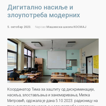
Дигитално насиље и
злоупотреба модерних
5. октобар 2023.
Napisao
Машинска школа КОСМАЈ
Координатор Тима за заштиту од дискриминације,
насиља, злостављања и занемаривања, Милка
Митровић, одржала је дана 5.10.2023. радионицу на