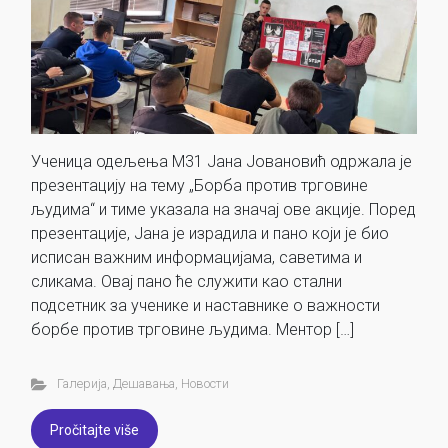
Ученица одељења М31 Јана Јовановић одржала је
презентацију на тему „Борба против трговине
људима“ и тиме указала на значај ове акције. Поред
презентације, Јана је израдила и пано који је био
исписан важним информацијама, саветима и
сликама. Овај пано ће служити као стални
подсетник за ученике и наставнике о важности
борбе против трговине људима. Ментор […]
Галерија
,
Дешавања
,
Новости
Pročitajte više