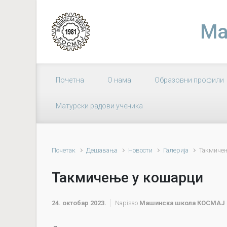
Skip to main content
Ма
Почетна
О нама
Образовни профили
Матурски радови ученика
Почетак
Дешавања
Новости
Галерија
Такмичењ
Такмичење у кошарци
24. октобар 2023.
Napisao
Машинска школа КОСМАЈ