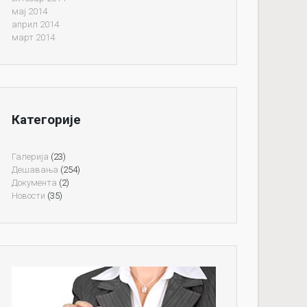
мај 2014
април 2014
март 2014
Категорије
Галерија
(23)
Дешавања
(254)
Документа
(2)
Новости
(35)