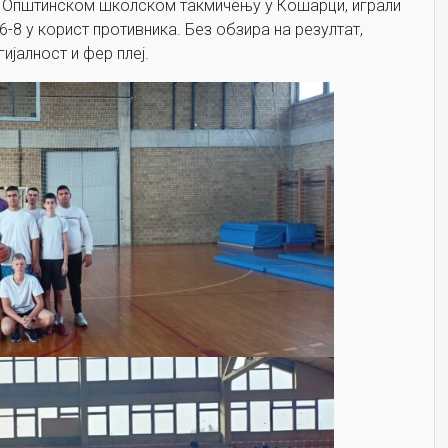
а Општинском школском такмичењу у Кошарци, играли
6-8 у корист противника. Без обзира на резултат,
јалност и фер плеј.