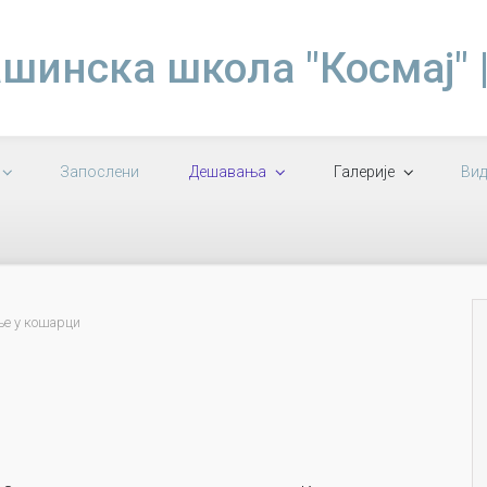
шинска школа "Космај" 
Запослени
Дешавања
Галерије
Вид
е у кошарци