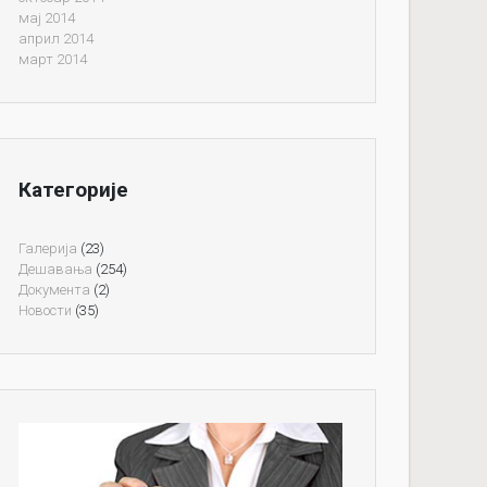
мај 2014
април 2014
март 2014
Категорије
Галерија
(23)
Дешавања
(254)
Документа
(2)
Новости
(35)