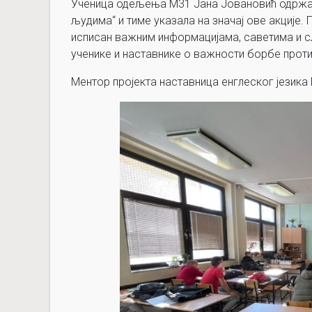
Ученица одељења М31 Јана Јовановић одржала
људима“ и тиме указала на значај ове акције. П
исписан важним информацијама, саветима и сл
ученике и наставнике о важности борбе прот
Ментор пројекта наставница енглеског језика