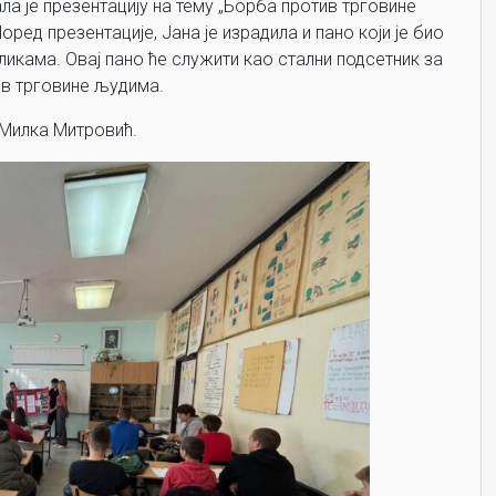
 је презентацију на тему „Борба против трговине
оред презентације, Јана је израдила и пано који је био
икама. Овај пано ће служити као стални подсетник за
ив трговине људима.
 Милка Митровић.