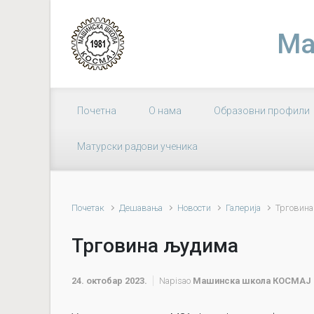
Skip to main content
Ма
Почетна
О нама
Образовни профили
Матурски радови ученика
Почетак
Дешавања
Новости
Галерија
Трговин
Трговина људима
24. октобар 2023.
Napisao
Машинска школа КОСМАЈ