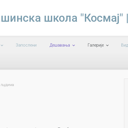
шинска школа "Космај" 
Запослени
Дешавања
Галерије
Вид
а људима