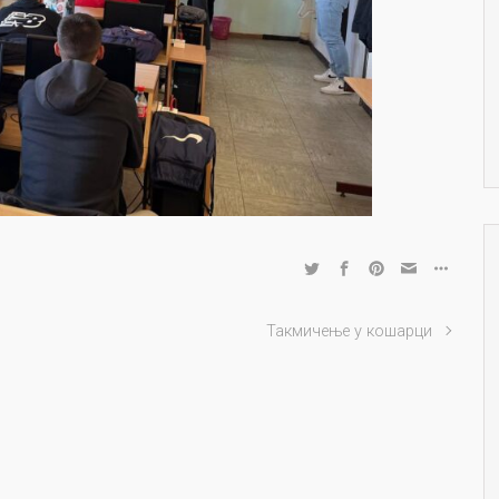
Такмичење у кошарци