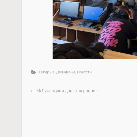
Галерија
,
Дешавања
,
Новости
Међународни дан толеранције