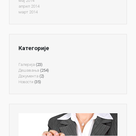
мај 2014
април 2014
март 2014
Категорије
Галерија
(23)
Дешавања
(254)
Документа
(2)
Новости
(35)