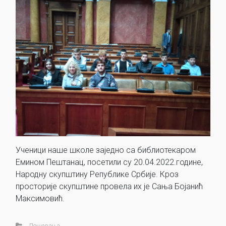
Ученици наше школе заједно са библиотекаром
Емином Пештанац, посетили су 20.04.2022.године,
Народну скупштину Републике Србије. Кроз
просторије скупштине провела их је Сања Бојанић
Максимовић.
Дешавања