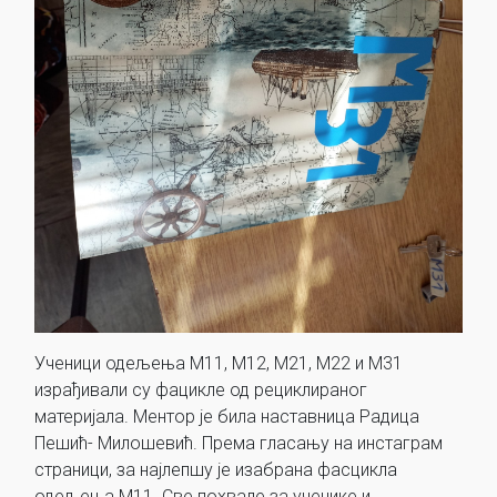
Ученици одељења М11, М12, М21, М22 и М31
израђивали су фацикле од рециклираног
материјала. Ментор је била наставница Радица
Пешић- Милошевић. Према гласању на инстаграм
страници, за најлепшу је изабрана фасцикла
одељења М11. Све похвале за ученике и