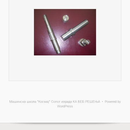
Машинска школа "Космај" Сопот
израда КА ВЕБ РЕШЕЊА • Powered by
WordPress