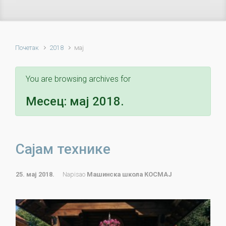
Почетак
2018
мај
You are browsing archives for
Месец:
мај 2018.
Сајам технике
25. мај 2018.
Napisao
Машинска школа КОСМАЈ