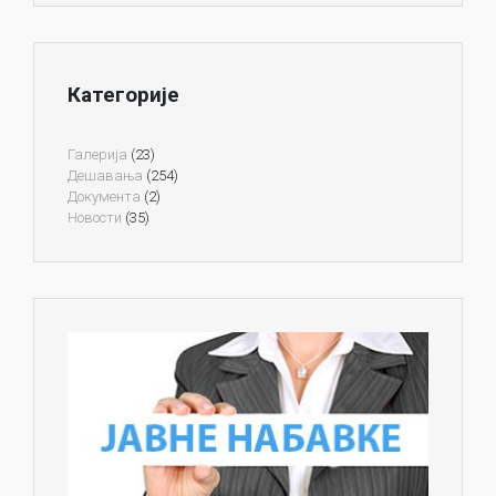
Категорије
Галерија
(23)
Дешавања
(254)
Документа
(2)
Новости
(35)