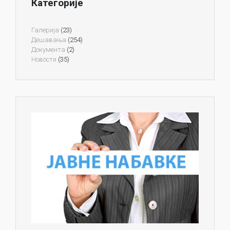
Категорије
Галерија
(23)
Дешавања
(254)
Документа
(2)
Новости
(35)