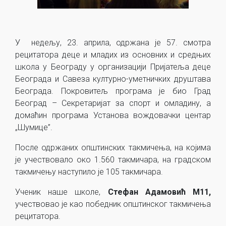
У недељу, 23. априла, одржана је 57. смотра
рецитатора деце и младих из основних и средњих
школа у Београду у организацији Пријатеља деце
Београда и Савеза културно-уметничких друштава
Београда. Покровитељ програма је био Град
Београд – Секретаријат за спорт и омладину, а
домаћин програма Установа вождовачки центар
„Шумице”.
После одржаних општинских такмичења, на којима
је учествовало око 1.560 такмичара, на градском
такмичењу наступило је 105 такмичара.
Ученик наше школе,
Стефан Адамовић М11,
учествовао је као победник општинског такмичења
рецитатора.