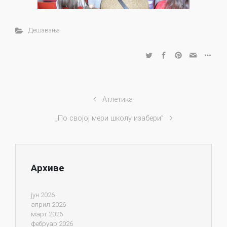
Дешавања
Атлетика
„По својој мери школу изабери”
Архиве
јун 2026
април 2026
март 2026
фебруар 2026