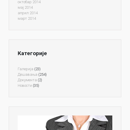
октобар 2014
мај 2014
април 2014
март 2014
Категорије
Галерија
(23)
Дешавања
(254)
Документа
(2)
Новости
(35)