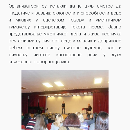
Организатори су истакли да је циљ смотре да
подстиче и развија склоности и способности деце
и младих у сценском говору и уметничком
тумачењу интерпретације текста песме. Јавно
представљање уметничког дела и жива песничка
реч афирмишу личност деце и младих и доприносе
већем општем нивоу њихове културе, као и
очувању чистоте изговорене речи у духу
књижевног говорног језика.