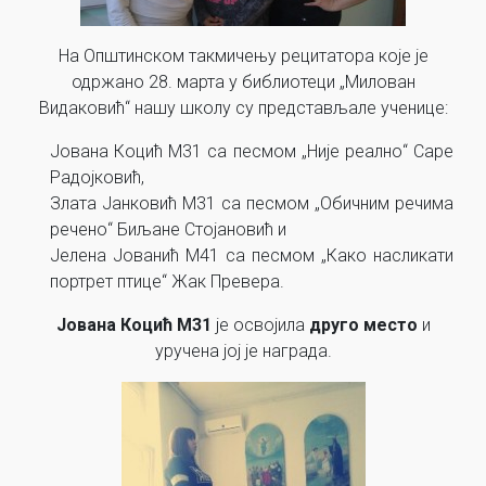
На Општинском такмичењу рецитатора које је
одржано 28. марта у библиотеци „Милован
Видаковић“ нашу школу су представљале ученице:
Јована Коцић М31 са песмом „Није реално“ Саре
Радојковић,
Злата Јанковић М31 са песмом „Обичним речима
речено“ Биљане Стојановић и
Јелена Јованић М41 са песмом „Како насликати
портрет птице“ Жак Превера.
Јована Коцић М31
је освојила
друго место
и
уручена јој је награда.