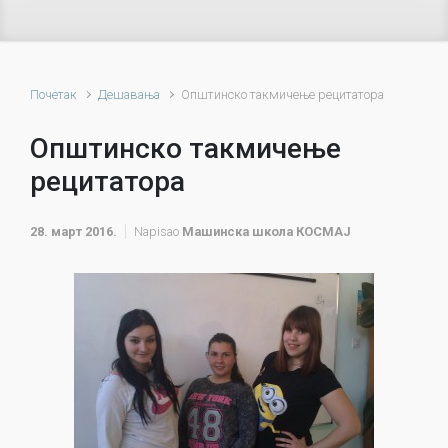
Почетак
Дешавања
Oпштинско такмичење рецитатора
Oпштинско такмичење
рецитатора
28. март 2016.
Napisao
Машинска школа КОСМАЈ