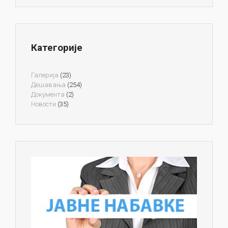
Категорије
Галерија
(23)
Дешавања
(254)
Документа
(2)
Новости
(35)