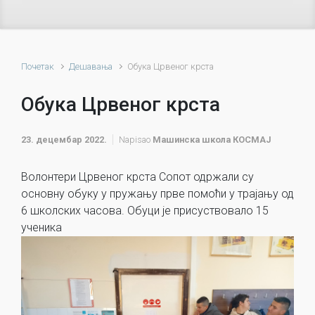
Почетак
Дешавања
Обука Црвеног крста
Обука Црвеног крста
23. децембар 2022.
Napisao
Машинска школа КОСМАЈ
Волонтери Црвеног крста Сопот одржали су
основну обуку у пружању прве помоћи у трајању од
6 школских часова. Обуци је присуствовало 15
ученика