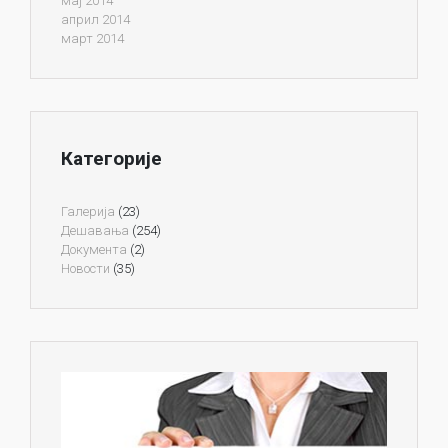
мај 2014
април 2014
март 2014
Категорије
Галерија
(23)
Дешавања
(254)
Документа
(2)
Новости
(35)