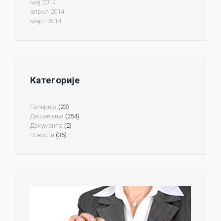
мај 2014
април 2014
март 2014
Категорије
Галерија
(23)
Дешавања
(254)
Документа
(2)
Новости
(35)