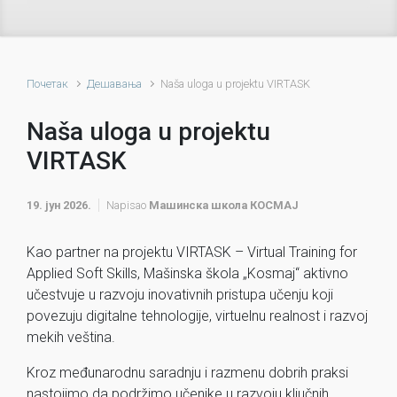
Почетак
Дешавања
Naša uloga u projektu VIRTASK
Naša uloga u projektu
VIRTASK
19. јун 2026.
Napisao
Машинска школа КОСМАЈ
Kao partner na projektu VIRTASK – Virtual Training for
Applied Soft Skills, Mašinska škola „Kosmaj“ aktivno
učestvuje u razvoju inovativnih pristupa učenju koji
povezuju digitalne tehnologije, virtuelnu realnost i razvoj
mekih veština.
Kroz međunarodnu saradnju i razmenu dobrih praksi
nastojimo da podržimo učenike u razvoju ključnih