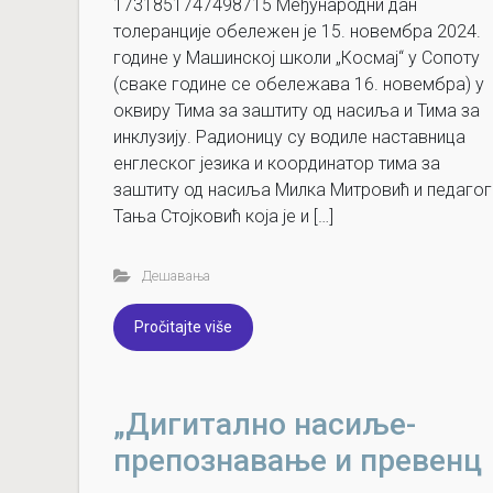
1731851747498715 Међународни дан
толеранције обележен је 15. новембра 2024.
године у Машинској школи „Космај“ у Сопоту
(сваке године се обележава 16. новембра) у
оквиру Тима за заштиту од насиља и Тима за
инклузију. Радионицу су водиле наставница
енглеског језика и координатор тима за
заштиту од насиља Милка Митровић и педагог
Тања Стојковић која је и […]
Дешавања
Pročitajte više
„Дигитално насиље-
препознавање и превенц