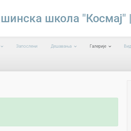
шинска школа "Космај" 
Запослени
Дешавања
Галерије
Вид