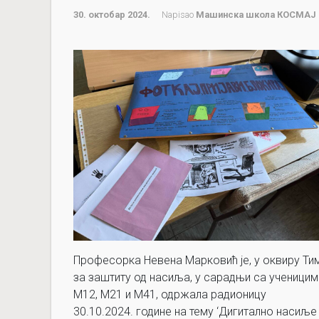
30. октобар 2024.
Napisao
Машинска школа КОСМАЈ
Професорка Невена Марковић је, у оквиру Ти
за заштиту од насиља, у сарадњи са ученицим
М12, М21 и М41, одржала радионицу
30.10.2024. године на тему ‘Дигитално насиље