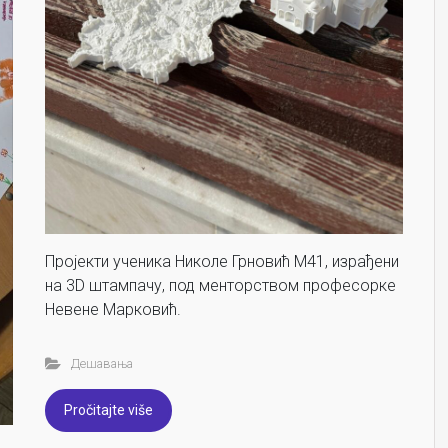
Пројекти ученика Николе Грновић М41, израђени
на 3D штампачу, под менторством професорке
Невене Марковић.
Дешавања
Pročitajte više