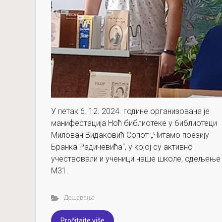
У петак 6. 12. 2024. године организована је
манифестација Ноћ библиотеке у библиотеци
Милован Видаковић Сопот „Читамо поезију
Бранка Радичевића“, у којој су активно
учествовали и ученици наше школе, одељење
М31.
Дешавања
Pročitajte više