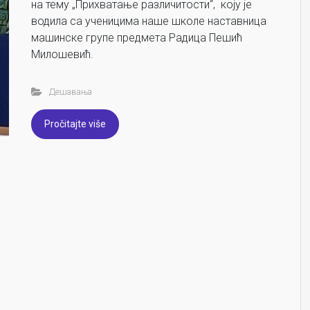
на тему „Прихватање различитости“, коју је
водила са ученицима наше школе наставница
машинске групе предмета Радица Пешић
Милошевић.
Дешавања
Pročitajte više