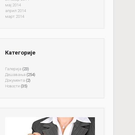
мај 2014
април 2014
март 2014
Категорије
Галерија
(23)
Дешавања
(254)
Документа
(2)
Новости
(35)