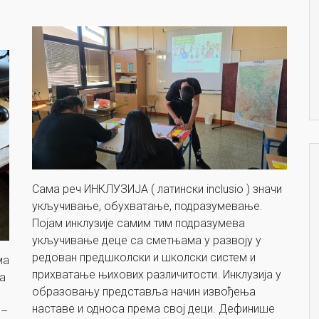
Сама реч ИНКЛУЗИЈА ( латински inclusio ) значи
укључивање, обухватање, подразумевање.
Појам инклузије самим тим подразумева
укључивање деце са сметњама у развоју у
редован предшколски и школски систем и
ма
прихватање њихових различитости. Инклузија у
а
образовању представља начин извођења
наставе и односа према свој деци. Дефинише
 –